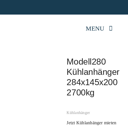
Skip
Jetz
to
content
MENU
Startseite
Modell280
Anhänger kaufen
Kühlanhänger
284x145x200
Mietpark
2700kg
Reparatur
Kühlanhänger
Anhängerwissen
Jetzt Kühlanhänger mieten