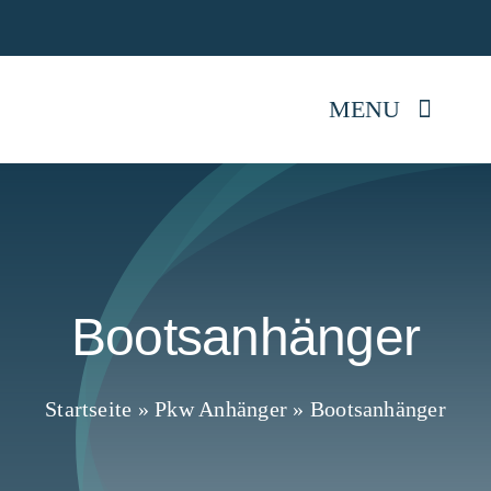
Skip
Jetz
to
content
MENU
Startseite
Anhänger kaufen
Bootsanhänger
Mietpark
Reparatur
Startseite
»
Pkw Anhänger
»
Bootsanhänger
Anhängerwissen