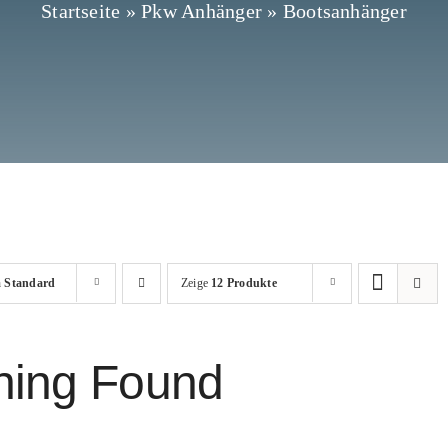
Startseite
»
Pkw Anhänger
»
Bootsanhänger
h
Standard
Zeige
12 Produkte
hing Found