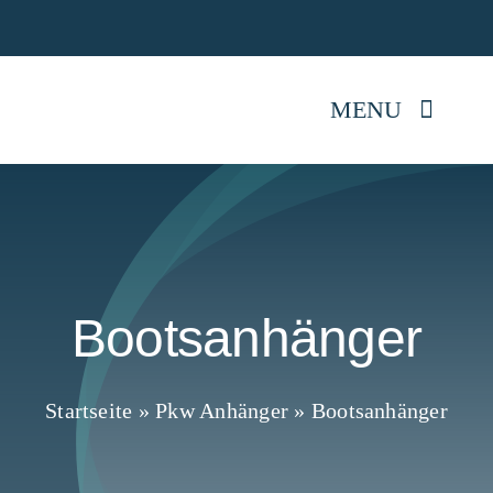
Skip
Jetz
to
content
MENU
Startseite
Anhänger kaufen
Bootsanhänger
Mietpark
Reparatur
Startseite
»
Pkw Anhänger
»
Bootsanhänger
Anhängerwissen