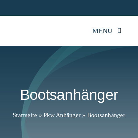
Skip
Jetz
to
content
MENU
Startseite
Anhänger kaufen
Bootsanhänger
Mietpark
Reparatur
Startseite
»
Pkw Anhänger
»
Bootsanhänger
Anhängerwissen