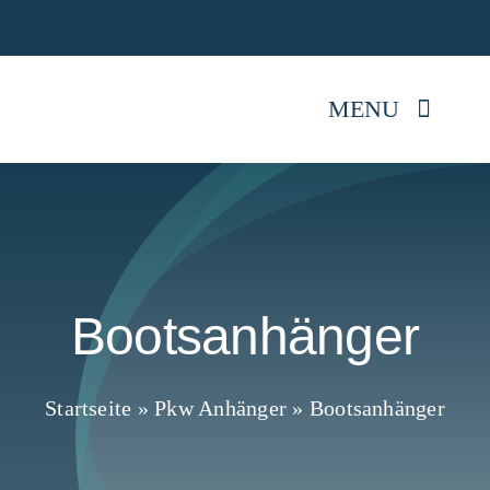
Skip
Jetz
to
content
MENU
Startseite
Anhänger kaufen
Bootsanhänger
Mietpark
Reparatur
Startseite
»
Pkw Anhänger
»
Bootsanhänger
Anhängerwissen