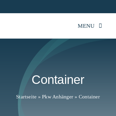
Skip
Jetz
to
content
MENU
Startseite
Anhänger kaufen
Container
Mietpark
Reparatur
Startseite
»
Pkw Anhänger
»
Container
Anhängerwissen