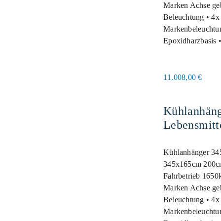
Marken Achse geb
Beleuchtung • 4x 
Markenbeleuchtun
Epoxidharzbasis 
11.008,00
€
lanhänger 345 165
Kühlanhäng
200cm 2700 kg
Lebensmitt
ebensmittelecht
Kühlanhänger 34
345x165cm 200cm
Fahrbetrieb 1650
Marken Achse geb
Beleuchtung • 4x 
Markenbeleuchtun