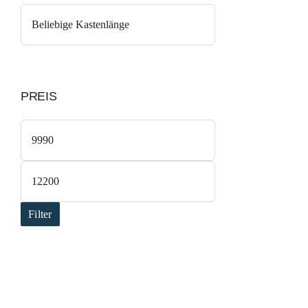
PREIS
Küh
Min.
Preis
Max.
Preis
Filter