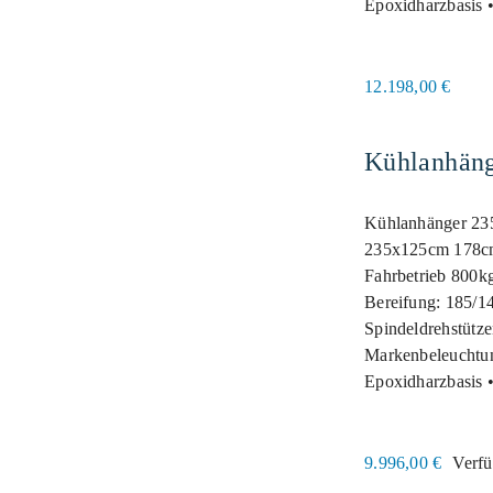
Epoxidharzbasis 
12.198,00
€
lanhänger 235 125
Kühlanhäng
178 1500kg
Kühlanhänger 23
235x125cm 178cm
Fahrbetrieb 800k
Bereifung: 185/14
Spindeldrehstütze
Markenbeleuchtun
Epoxidharzbasis 
9.996,00
€
Verfü