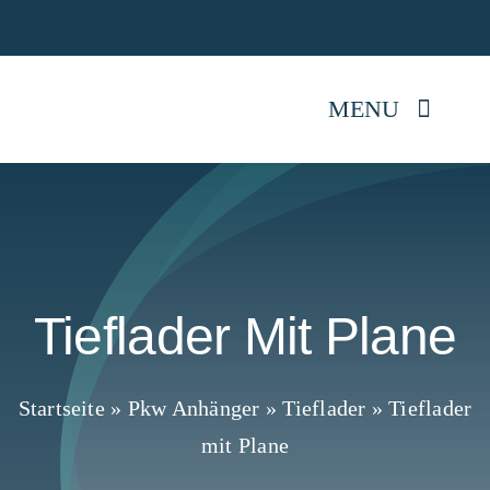
Skip
Jetz
to
content
MENU
Startseite
Anhänger kaufen
Tieflader Mit Plane
Mietpark
Reparatur
Startseite
»
Pkw Anhänger
»
Tieflader
»
Tieflader
mit Plane
Anhängerwissen