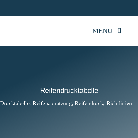
Skip
Jetz
to
content
MENU
Startseite
Anhänger kaufen
Reifendrucktabelle
Mietpark
Drucktabelle
,
Reifenabnutzung
,
Reifendruck
,
Richtlinien
Reparatur
Anhängerwissen