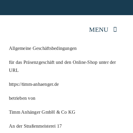
Skip
Jetz
to
content
MENU
Allgemeine Geschäftsbedingungen
Startseite
für das Präsenzgeschäft und den Online-Shop unter der
URL
Anhänger kaufen
https://timm-anhaenger
.de
Mietpark
betrieben von
Reparatur
Timm Anhänger GmbH & Co KG
Anhängerwissen
An der Straßenmeisterei 17