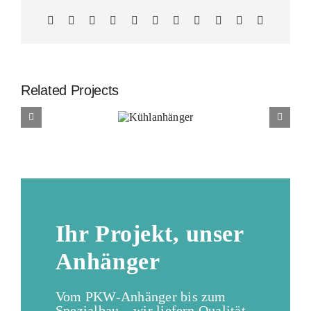
Facebook
X
Reddit
LinkedIn
WhatsApp
Telegram
Tumblr
Pinterest
Vk
Xing
Email
Related Projects
Kühlanhänger
Ihr Projekt, unser
Anhänger
Vom PKW-Anhänger bis zum
Spezialbau – wir liefern Qualität,