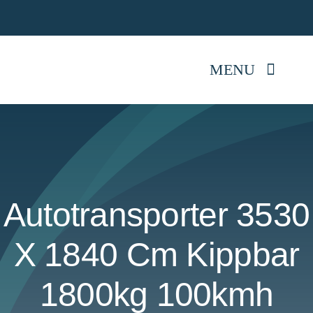
Skip
Jetz
to
content
MENU
Startseite
Anhänger kaufen
Autotransporter 3530
Mietpark
X 1840 Cm Kippbar
Reparatur
1800kg 100kmh
Anhängerwissen