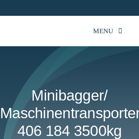
Skip
Jetz
to
content
MENU
Startseite
Anhänger kaufen
Minibagger/
Mietpark
Maschinentransporte
Reparatur
406 184 3500kg
Anhängerwissen