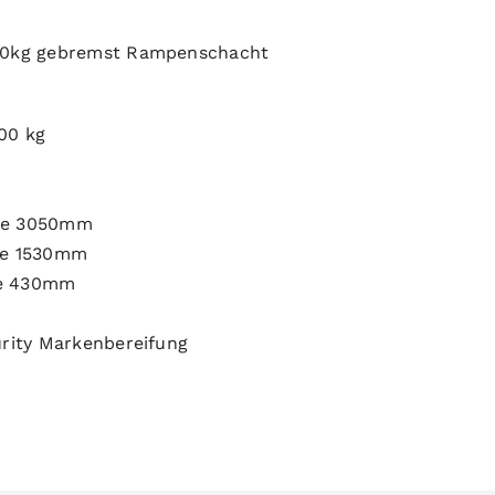
00kg gebremst Rampenschacht
00 kg
ge 3050mm
te 1530mm
he 430mm
urity Markenbereifung