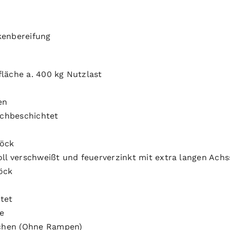
kenbereifung
fläche a. 400 kg Nutzlast
en
schbeschichtet
pöck
voll verschweißt und feuerverzinkt mit extra langen Ach
pöck
itet
e
chen (Ohne Rampen)