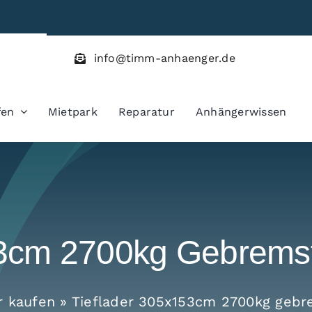
info@timm-anhaenger.de
fen
Mietpark
Reparatur
Anhängerwissen
53cm 2700kg Gebrem
r kaufen
»
Tieflader 305x153cm 2700kg geb