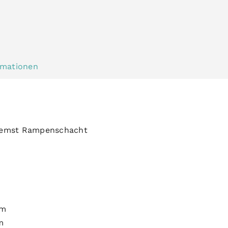
rmationen
bremst Rampenschacht
mm
m