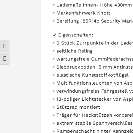
• Lademaße Innen- Höhe 430mm
• Markenfahrwerk Knott
• Bereifung 185R14c Security Mar
✔ Eigenschaften:
• 6 Stück Zurrpunkte in der Lade
Umschalten auf hohe Kontraste
• seitliche Reling
• wartungsfreie Gummifederachs
Schrift vergrößern
• Siebdruckboden 15 mm Antirut
• elastische Kunststoffkotflügel
• Multifunktionsleuchten von As
• verwindungsfreies Fahrgestell 
• 13-poliger Lichtstecker von As
• Stützrad montiert
• Träger für Heckstützen vorbere
• extrem stabile Spannverschlüss
• Rampenschacht hinter Kennzei