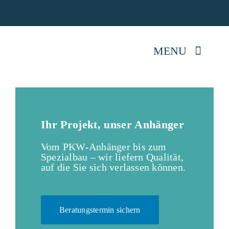
Skip
Jetz
to
content
MENU
Startseite
Anhänger kaufen
Ihr Projekt, unser Anhänger
Vom PKW-Anhänger bis zum
Mietpark
Spezialbau – wir liefern Qualität,
auf die Sie sich verlassen können.
Reparatur
Beratungstermin sichern
Anhängerwissen